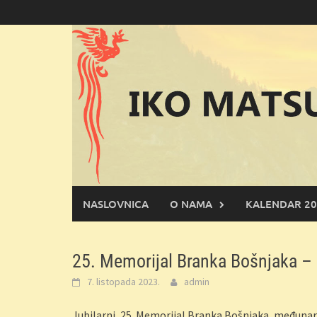
Skoči
do
sadržaja
NASLOVNICA
O NAMA
KALENDAR 20
25. Memorijal Branka Bošnjaka – 
7. listopada 2023.
admin
Jubilarni, 25. Memorijal Branka Bošnjaka, međuna