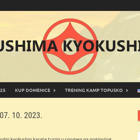
25
KUP DOMENICE
TRENING KAMP TOPUSKO
07. 10. 2023.
rodni kyokushin karate turnir u spomen na poginulog