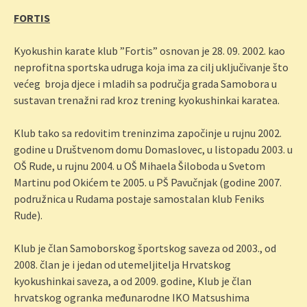
FORTIS
Kyokushin karate klub ”Fortis” osnovan je 28. 09. 2002. kao
neprofitna sportska udruga koja ima za cilj uključivanje što
većeg broja djece i mladih sa područja grada Samobora u
sustavan trenažni rad kroz trening kyokushinkai karatea.
Klub tako sa redovitim treninzima započinje u rujnu 2002.
godine u Društvenom domu Domaslovec, u listopadu 2003. u
OŠ Rude, u rujnu 2004. u OŠ Mihaela Šiloboda u Svetom
Martinu pod Okićem te 2005. u PŠ Pavučnjak (godine 2007.
podružnica u Rudama postaje samostalan klub Feniks
Rude).
Klub je član Samoborskog športskog saveza od 2003., od
2008. član je i jedan od utemeljitelja Hrvatskog
kyokushinkai saveza, a od 2009. godine, Klub je član
hrvatskog ogranka međunarodne IKO Matsushima