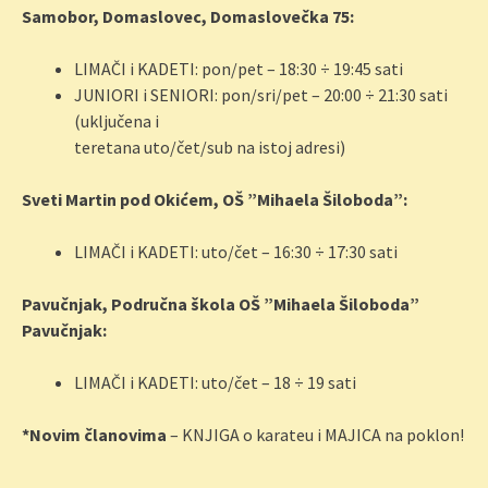
Samobor, Domaslovec, Domaslovečka 75:
LIMAČI i KADETI: pon/pet – 18:30 ÷ 19:45 sati
JUNIORI i SENIORI: pon/sri/pet – 20:00 ÷ 21:30 sati
(uključena i
teretana uto/čet/sub na istoj adresi)
Sveti Martin pod Okićem, OŠ ”Mihaela Šiloboda”:
LIMAČI i KADETI: uto/čet – 16:30 ÷ 17:30 sati
Pavučnjak, Područna škola OŠ ”Mihaela Šiloboda”
Pavučnjak:
LIMAČI i KADETI: uto/čet – 18 ÷ 19 sati
*Novim članovima
– KNJIGA o karateu i MAJICA na poklon!