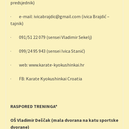
predsjednik)
· e-mail: ivicabrajdic@gmail.com (ivica Brajdić –
tajnik)
· 091/51 22 079 (sensei Vladimir Sekelj)
· 099/24 95 943 (sensei Ivica Stanić)
· web: www.karate-kyokushinkai.hr
· FB: Karate Kyokushinkai Croatia
RASPORED TRENINGA*
OŠ Vladimir Deščak (mala dvorana na katu sportske
dvorane)