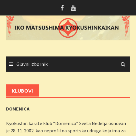
Skoči
do
sadržaja
Glavni izbornik
KLUBOVI
DOMENICA
Kyokushin karate klub ”Domenica” Sveta Nedelja osnovan
je 28. 11. 2002. kao neprofitna sportska udruga koja ima za