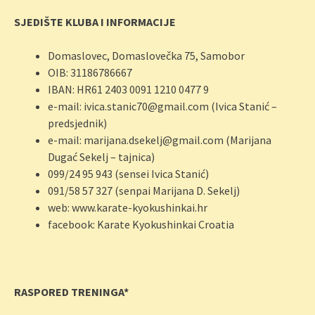
SJEDIŠTE KLUBA I INFORMACIJE
Domaslovec, Domaslovečka 75, Samobor
OIB: 31186786667
IBAN: HR61 2403 0091 1210 0477 9
e-mail: ivica.stanic70@gmail.com (Ivica Stanić –
predsjednik)
e-mail: marijana.dsekelj@gmail.com (Marijana
Dugać Sekelj – tajnica)
099/24 95 943 (sensei Ivica Stanić)
091/58 57 327 (senpai Marijana D. Sekelj)
web: www.karate-kyokushinkai.hr
facebook: Karate Kyokushinkai Croatia
RASPORED TRENINGA*