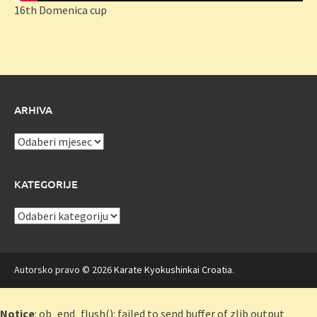
16th Domenica cup
ARHIVA
Arhiva
KATEGORIJE
Kategorije
Autorsko pravo © 2026
Karate Kyokushinkai Croatia
.
Notice
: ob_end_flush(): failed to send buffer of zlib output