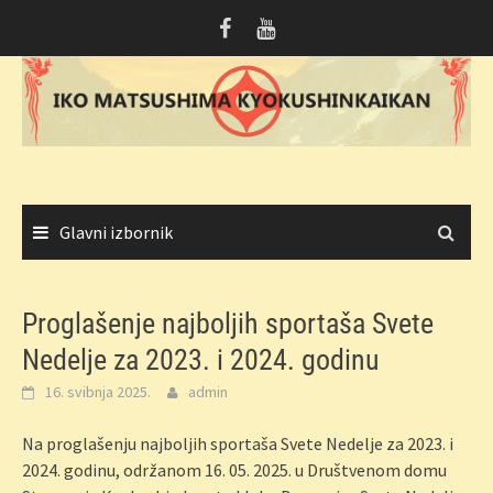
Skoči
do
sadržaja
Glavni izbornik
Proglašenje najboljih sportaša Svete
Nedelje za 2023. i 2024. godinu
16. svibnja 2025.
admin
Na proglašenju najboljih sportaša Svete Nedelje za 2023. i
2024. godinu, održanom 16. 05. 2025. u Društvenom domu