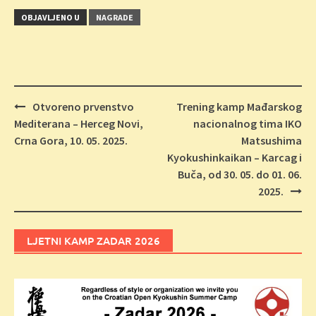
OBJAVLJENO U
NAGRADE
Navigacija
Otvoreno prvenstvo
Trening kamp Mađarskog
objava
Mediterana – Herceg Novi,
nacionalnog tima IKO
Crna Gora, 10. 05. 2025.
Matsushima
Kyokushinkaikan – Karcag i
Buča, od 30. 05. do 01. 06.
2025.
LJETNI KAMP ZADAR 2026