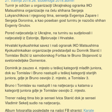
21. travnja 2018.
26. studenoga 2018.
admin
Turnir je održan u organizaciji Ukrajinskog ogranka IKO
Matsushima organizacije na čelu shihana Sergeja
Lukyanchikova i njegovog tima, senseija Evgeniya Zapare i
Sergeja Doronina, a kao poseban gost turniru je nazočio shihan
Evgeniy Gnutov.
Pored natjecatelja iz Ukrajine, na turniru su sudjelovali i
natjecatelji iz Estonije, Bjelorusije i Hrvatske.
Hrvatski kyokushinkai savez i naš ogranak IKO Matsushima
Kyokushinkaikan organizacije predstavljali su Domnik Stanić i
Tomislav Božić iz samoborskog Fortisa te Bruno Stojanović iz
svetonedeljske Domenice.
Dominik je zauzeo 4. mjesto u teškoj kategoriji mlađih juniora,
dok su Tomislav i Bruno nastupili u teškoj kategoriji starijih
juniora, gdje je Bruno osvojio 2. mjesto, a Tomislav 3.
Bruno i Tomislav su nastupili i na natjecanju u katama u
kategoriji juniora gdje je Tomislav osvojio 2. mjesto.
Trener našeg tima bio je sensei Ivica Stanić dok je sensei
Vladimir Sekelj sudio na natjecanju.
Album fotografija pogledajte na našoj FB stranici:
Karate