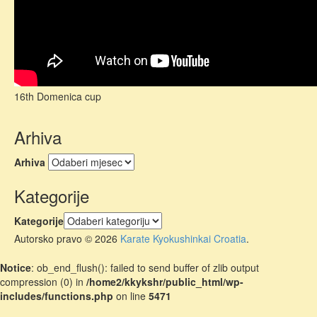
16th Domenica cup
Arhiva
Arhiva
Kategorije
Kategorije
Autorsko pravo © 2026
Karate Kyokushinkai Croatia
.
Notice
: ob_end_flush(): failed to send buffer of zlib output
compression (0) in
/home2/kkykshr/public_html/wp-
includes/functions.php
on line
5471