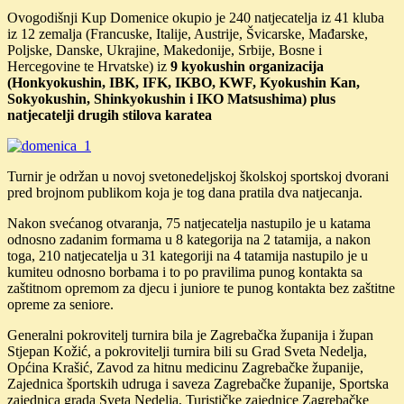
Ovogodišnji Kup Domenice okupio je 240 natjecatelja iz 41 kluba
iz 12 zemalja (Francuske, Italije, Austrije, Švicarske, Mađarske,
Poljske, Danske, Ukrajine, Makedonije, Srbije, Bosne i
Hercegovine te Hrvatske) iz
9 kyokushin organizacija
(Honkyokushin, IBK, IFK, IKBO, KWF, Kyokushin Kan,
Sokyokushin, Shinkyokushin i IKO Matsushima) plus
natjecatelji drugih stilova karatea
Turnir je održan u novoj svetonedeljskoj školskoj sportskoj dvorani
pred brojnom publikom koja je tog dana pratila dva natjecanja.
Nakon svećanog otvaranja, 75 natjecatelja nastupilo je u katama
odnosno zadanim formama u 8 kategorija na 2 tatamija, a nakon
toga, 210 natjecatelja u 31 kategoriji na 4 tatamija nastupilo je u
kumiteu odnosno borbama i to po pravilima punog kontakta sa
zaštitnom opremom za djecu i juniore te punog kontakta bez zaštitne
opreme za seniore.
Generalni pokrovitelj turnira bila je Zagrebačka županija i župan
Stjepan Kožić, a pokrovitelji turnira bili su Grad Sveta Nedelja,
Općina Krašić, Zavod za hitnu medicinu Zagrebačke županije,
Zajednica športskih udruga i saveza Zagrebačke županije, Sportska
zajednica grada Sveta Nedelja, Turističke zajednice Zagrebačke