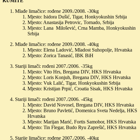
KUMITE
Mlađe limačice: rođene 2009./2008. -30kg
Mjesto: Isidora Dušić, Tigar, Honkyokushin Srbija
Mjesto: Anastasija Petrovic, Tornado, Srbija
Mjesto: Lana Milošević, Crna Mamba, Honkyokushin
Srbija
Mlađe limačice: rođene 2009./2008. -40kg
Mjesto: Elena Ladović, Mladost Suhopolje, Hrvatska
Mjesto: Zorica Tanasić, IBK BiH
Stariji limači: rođeni 2007./2006. -35kg
Mjesto: Vito Hrs, Bregana DIV, HKS Hrvatska
Mjesto: Loris Konjuh, Bregana DIV, HKS Hrvatska
Mjesto: Vuk Lalić, Tigar, Honkyokushin Srbija
Mjesto: Kristijan Prpić, Croatia Sisak, HKS Hrvatska
Stariji limači: rođeni 2007./2006. -45kg
Mjesto: David Novosel, Bregana DIV, HKS Hrvatska
Mjesto: Bruno Pavletić, Domenica Sveta Nedelja, HKS
Hrvatska
Mjesto: Marijan Marić, Fortis Samobor, HKS Hrvatska
Mjesto: Tin Flegar, Budo Ryu Zaprešić, HKS Hrvatska
Starije limačice: rođene 2007./2006. -40kg