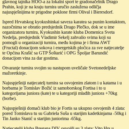
glavnog tajnika HOO-a za lokalni sport te gradonačelnik Drago
Prahin, koji je na kraju turnira uručio zaslužena odličja
najuspješnijima te prigodne poklone firmi Olival i Bieresdorf.
Ispred Hrvatskog kyokushinkai saveza karatea sa punim kontaktom,
nazočnima se obratio predsjednik Drago Plečko, dok se u ime
organizatora turnira, Kyokushin karate kluba Domenica Sveta
Nedelja, predsjednik Vladimir Sekelj zahvalio svima koji su
pomogli u organizaciji turnira, među kojima je i firma AWT
(Fructal) donacijom sokova i energetskih ploćica za sve natjecatelje
te Općina Krašić sa GTP Šoštarić i OPG Špoljar Barundić
donacijom vina za dar gostima.
Otvaranje turnira svojim su nastupom uveličale Svetonedeljske
mažoretkinje.
Najuspješniji natjecatelj turnira sa osvojenim zlatom i u katama i u
borbama je Tomislav Božić iz samoborskog Fortisa i to u
kategorijama juniora (kate) te u kategoriji mlađih juniora +70kg
(borbe).
Najuspješniji domaći klub bio je Fortis sa ukupno osvojenih 4 zlata:
pored Tomislava tu su Gabriela Suša u starijim kadetkinjama -50kg i
Tin Janko Stanić u starijim juniorima -65kg.
Natjecatelji kluba Bregana DIV osvojili su 3 zlata: Vito Hrs u