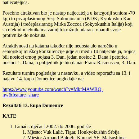
natjecateljica.
Posebno atraktivan bio je nastup natjecatelja u kategoriji seniora -70
kg i to prvoplasiranog Serji Solominianija (KDK, Kyokushin Kan
Austrija) i trećeplasiranog Mirka Zoccoa (Sokyokushin Italija) koji
su efektnim tehnikama zadnjih kružnih udaraca obarali svoje
protivnike do nokauta.
Atraktivnosti na katama također nije nedostajalo naročito u
seniorskoj muškoj konkurencije gdje su među 14 natjecatelja, trojica
bili nosioci crnog pojasa 3. Dan, jedan nosioc 2. Dana i petorica
nosioci 1. Dana, a pobjednik je bio danac Franz Rasmussen, 3. Dan.
Rezultate turnira pogledajte u nastavku, a video reportažu sa 13. i
najavu 14. kupa Domenice pogledajte na:
https://www.youtube.com/watch?v=MkrMAWRQ-
nw&feature=share
Rezultati 13. kupa Domenice
KATE
Limači: dječaci 2002. do 2006. godište
Mjesto: Vuk Lalić, Tigar, Honkyokushin Srbija
Mjesto: Armand Balogh, Karcagi SE, Matsushima