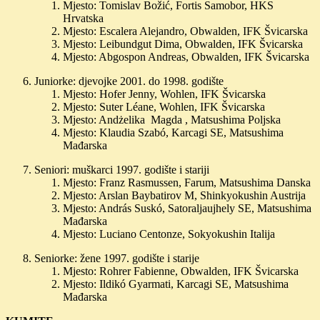
Mjesto: Tomislav Božić, Fortis Samobor, HKS
Hrvatska
Mjesto: Escalera Alejandro, Obwalden, IFK Švicarska
Mjesto: Leibundgut Dima, Obwalden, IFK Švicarska
Mjesto: Abgospon Andreas, Obwalden, IFK Švicarska
Juniorke: djevojke 2001. do 1998. godište
Mjesto: Hofer Jenny, Wohlen, IFK Švicarska
Mjesto: Suter Léane, Wohlen, IFK Švicarska
Mjesto: Andżelika Magda , Matsushima Poljska
Mjesto: Klaudia Szabó, Karcagi SE, Matsushima
Mađarska
Seniori: muškarci 1997. godište i stariji
Mjesto: Franz Rasmussen, Farum, Matsushima Danska
Mjesto: Arslan Baybatirov M, Shinkyokushin Austrija
Mjesto: András Suskó, Satoraljaujhely SE, Matsushima
Mađarska
Mjesto: Luciano Centonze, Sokyokushin Italija
Seniorke: žene 1997. godište i starije
Mjesto: Rohrer Fabienne, Obwalden, IFK Švicarska
Mjesto: Ildikó Gyarmati, Karcagi SE, Matsushima
Mađarska