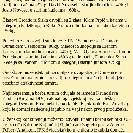
starijim limačima -35kg, David Novosel u starijim limačima -45kg i
Josip Novosel u starijim kadetima +60kg.
Članovi Croatie iz Siska osvojili su 2 zlata: Klara Prpić u katama u
kategoriji kadetkinja, a Roko Aralica u borbama u mlađim kadetima
+50kg.
Po jedno zlato osvojili su klubovi: TNT Samobor sa Dejanom
Obranićem u seniorima -80kg, Mladost Suhopolje sa Elenom
Ladović u mlađim limačicama -40kg, Mas. Oyama Strmec sa Tinom
Pentekom u starijim kadetima -60 kg te domaćin, Domenica Sveta
Nedelja sa Ivanom Turčinom u kategoriji starijih juniora +75kg.
Ono što se može istaknuti za obilježje ovogodišnje Domenice je
povećan broj natjecatelja u starijim kategorijama što je doprinjelo
posebnoj atraktivnosti turnira.
Najinteresantnija borba turnira odvijala se između Krunoslava
Zlodija (Bregana DIV) i aktualnog svjetskog prvaka u teškoj
kategoriji seniora Emanuela Leba (KDK, Kyokushin Kan Austrija),
koju je domaći natjecatelj izgubio na vagi nakon prvog produžetka.
U ženskoj konkurenciji možemo izdvojiti finalnu borbu seniorki +65
kg između Kristine Kojunđić (Fight Team Zagreb) protiv Angele
Felber (Anglikon, IFK Švicarska) koju je tijesno izgubila domaća