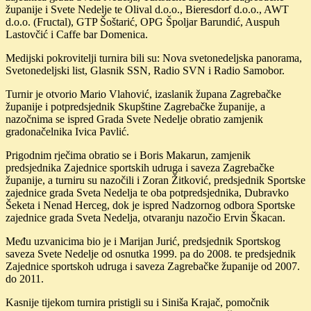
županije i Svete Nedelje te Olival d.o.o., Bieresdorf d.o.o., AWT
d.o.o. (Fructal), GTP Šoštarić, OPG Špoljar Barundić, Auspuh
Lastovčić i Caffe bar Domenica.
Medijski pokrovitelji turnira bili su: Nova svetonedeljska panorama,
Svetonedeljski list, Glasnik SSN, Radio SVN i Radio Samobor.
Turnir je otvorio Mario Vlahović, izaslanik župana Zagrebačke
županije i potpredsjednik Skupštine Zagrebačke županije, a
nazočnima se ispred Grada Svete Nedelje obratio zamjenik
gradonačelnika Ivica Pavlić.
Prigodnim rječima obratio se i Boris Makarun, zamjenik
predsjednika Zajednice sportskih udruga i saveza Zagrebačke
županije, a turniru su nazočili i Zoran Žitković, predsjednik Sportske
zajednice grada Sveta Nedelja te oba potpredsjednika, Dubravko
Šeketa i Nenad Herceg, dok je ispred Nadzornog odbora Sportske
zajednice grada Sveta Nedelja, otvaranju nazočio Ervin Škacan.
Među uzvanicima bio je i Marijan Jurić, predsjednik Sportskog
saveza Svete Nedelje od osnutka 1999. pa do 2008. te predsjednik
Zajednice sportskoh udruga i saveza Zagrebačke županije od 2007.
do 2011.
Kasnije tijekom turnira pristigli su i Siniša Krajač, pomočnik