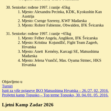
Seniorke: rođene 1997. i ranije -65kg
Mjesto: Alexandra Pecinka, KDK, Kyokushin Kan
Austrija
Mjesto: Csenge Szereny, KWF Mađarska
Mjesto: Rohrer Fabienne, Obwalden, IFK Švicarska
Seniorke: rođene 1997. i ranije +65kg
Mjesto: Felber Angela, Anglikon, IFK Švicarska
Mjesto: Kristina Kojundžić, Fight Team Zagreb,
Hrvatska
Mjesto: Anett Kemény, Karcagi SE, Matsushima
Mađarska
Mjesto: Jelena Vrančić, Mas. Oyama Strmec, HKS
Hrvatska
Objavljeno u
Turniri
Navigacija
Ispit za više pojaseve IKO Matsushima Hrvatska – 26./27. 02. 2016.
Proljetni kamp Topusko – Top terme Topusko, 30. 04./01. 05. 2016.
objava
Ljetni Kamp Zadar 2026