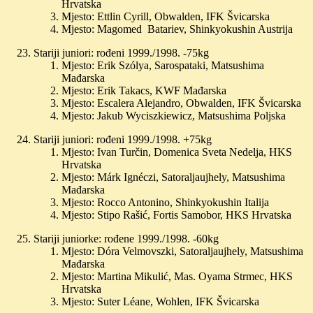
Hrvatska
Mjesto: Ettlin Cyrill, Obwalden, IFK Švicarska
Mjesto: Magomed Batariev, Shinkyokushin Austrija
Stariji juniori: rođeni 1999./1998. -75kg
Mjesto: Erik Szólya, Sarospataki, Matsushima
Mađarska
Mjesto: Erik Takacs, KWF Mađarska
Mjesto: Escalera Alejandro, Obwalden, IFK Švicarska
Mjesto: Jakub Wyciszkiewicz, Matsushima Poljska
Stariji juniori: rođeni 1999./1998. +75kg
Mjesto: Ivan Turčin, Domenica Sveta Nedelja, HKS
Hrvatska
Mjesto: Márk Ignéczi, Satoraljaujhely, Matsushima
Mađarska
Mjesto: Rocco Antonino, Shinkyokushin Italija
Mjesto: Stipo Rašić, Fortis Samobor, HKS Hrvatska
Stariji juniorke: rođene 1999./1998. -60kg
Mjesto: Dóra Velmovszki, Satoraljaujhely, Matsushima
Mađarska
Mjesto: Martina Mikulić, Mas. Oyama Strmec, HKS
Hrvatska
Mjesto: Suter Léane, Wohlen, IFK Švicarska