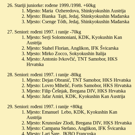
Stariji juniorke: rođene 1999./1998. +60kg
Mjesto: Maria Ozheredova, Shinkyokushin Austrija
Mjesto: Bianka Tajti, Jedaj, Shinkyokushin Mađarska
Mjesto: Csenge Tóth, Jedaj, Shinkyokushin Mađarska
Seniori: rođeni 1997. i ranije -70kg
Mjesto: Serji Solomoniani, KDK, Kyokushin Kan
Austrija
Mjesto: Stahel Florian, Anglikon, IFK Švicarska
Mjesto: Mirko Zocco, Sokyokushin Italija
Mjesto: Antonio Ivkovčić, TNT Samobor, HKS
Hrvatska
Seniori: rođeni 1997. i ranije -80kg
Mjesto: Dejan Obranić, TNT Samobor, HKS Hrvatska
Mjesto: Lovro Mihelić, Fortis Samobor, HKS Hrvatska
Mjesto: Filip Češnjak, Bregana DIV, HKS Hrvatska
Mjesto: Jafar Amiri, KDK, Kyokushin Kan Austrija
Seniori: rođeni 1997. i ranije +80kg
Mjesto: Emanuel Lebo, KDK, Kyokushin Kan
Austrija
Mjesto: Krunoslav Zlodi, Bregana DIV, HKS Hrvatska
Mjesto: Campana Stefano, Anglikon, IFK Švicarska
Mjesto: Lari Šare, IKBO Francuska