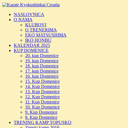
Skoči
do
NASLOVNICA
sadržaja
O NAMA
KLUBOVI
O TRENERIMA
EKO MATSUSHIMA
IKO HONBU
KALENDAR 2025
KUP DOMENICE
20. kup Domenice
19. kup Domenice
18. kup Domenice
17. kup Domenice
16. kup Domenice
15. Kup Domenice
14. Kup Domenice
13. Kup Domenice
12. Kup Domenice
11. Kup Domenice
10. Kup Domenice
9. Kup Domenice
8. Kup Domenice
TRENING KAMP TOPUSKO
Zimski kamp 2019