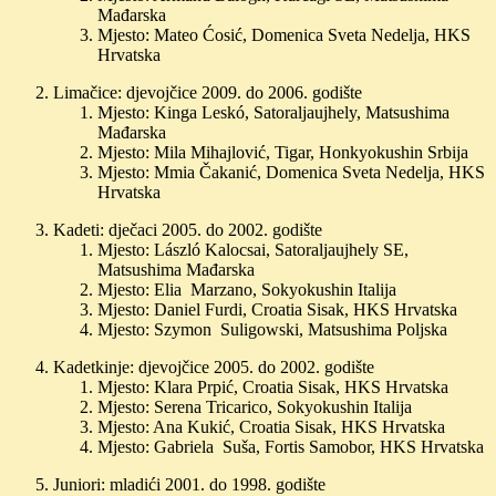
Mađarska
Mjesto: Mateo Ćosić, Domenica Sveta Nedelja, HKS
Hrvatska
Limačice: djevojčice 2009. do 2006. godište
Mjesto: Kinga Leskó, Satoraljaujhely, Matsushima
Mađarska
Mjesto: Mila Mihajlović, Tigar, Honkyokushin Srbija
Mjesto: Mmia Čakanić, Domenica Sveta Nedelja, HKS
Hrvatska
Kadeti: dječaci 2005. do 2002. godište
Mjesto: László Kalocsai, Satoraljaujhely SE,
Matsushima Mađarska
Mjesto: Elia Marzano, Sokyokushin Italija
Mjesto: Daniel Furdi, Croatia Sisak, HKS Hrvatska
Mjesto: Szymon Suligowski, Matsushima Poljska
Kadetkinje: djevojčice 2005. do 2002. godište
Mjesto: Klara Prpić, Croatia Sisak, HKS Hrvatska
Mjesto: Serena Tricarico, Sokyokushin Italija
Mjesto: Ana Kukić, Croatia Sisak, HKS Hrvatska
Mjesto: Gabriela Suša, Fortis Samobor, HKS Hrvatska
Juniori: mladići 2001. do 1998. godište