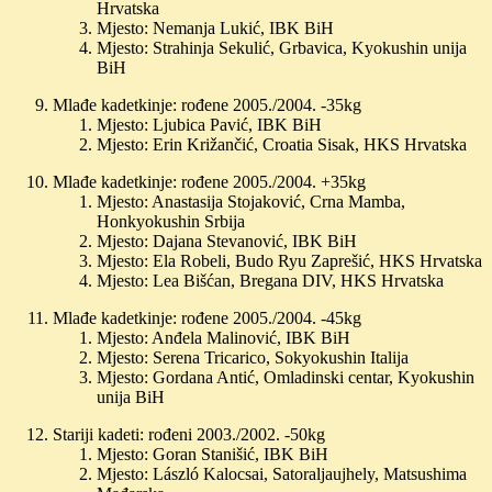
Hrvatska
Mjesto: Nemanja Lukić, IBK BiH
Mjesto: Strahinja Sekulić, Grbavica, Kyokushin unija
BiH
Mlađe kadetkinje: rođene 2005./2004. -35kg
Mjesto: Ljubica Pavić, IBK BiH
Mjesto: Erin Križančić, Croatia Sisak, HKS Hrvatska
Mlađe kadetkinje: rođene 2005./2004. +35kg
Mjesto: Anastasija Stojaković, Crna Mamba,
Honkyokushin Srbija
Mjesto: Dajana Stevanović, IBK BiH
Mjesto: Ela Robeli, Budo Ryu Zaprešić, HKS Hrvatska
Mjesto: Lea Bišćan, Bregana DIV, HKS Hrvatska
Mlađe kadetkinje: rođene 2005./2004. -45kg
Mjesto: Anđela Malinović, IBK BiH
Mjesto: Serena Tricarico, Sokyokushin Italija
Mjesto: Gordana Antić, Omladinski centar, Kyokushin
unija BiH
Stariji kadeti: rođeni 2003./2002. -50kg
Mjesto: Goran Stanišić, IBK BiH
Mjesto: László Kalocsai, Satoraljaujhely, Matsushima