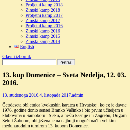
Proljetni kamp 2018
Zimski kamp 2018
Proljetni kamp 2017
Zimski kamp 2017
Proljetni kamp 2016
Zimski kamp 2016
Zimski kamp 2015
Zimski kamp 2014
English
Glavni izbornik
13. kup Domenice – Sveta Nedelja, 12. 03.
2016.
13. studenoga 2016.
4. listopada 2017.
admin
Četrdeseta obljetnica kyokushin karatea u Hrvatskoj, kojeg je davne
1976. godine donio sensei Branko Vašinko i bio prvim učiteljem u
klubovima u Samoboru i Sisku, a nešto kasnije i u Zagrebu, Dugom
Selu i Žabnom, obilježena je na najbolji mogući način velikim
međunarodnim turnirom 13. kupom Domenice.