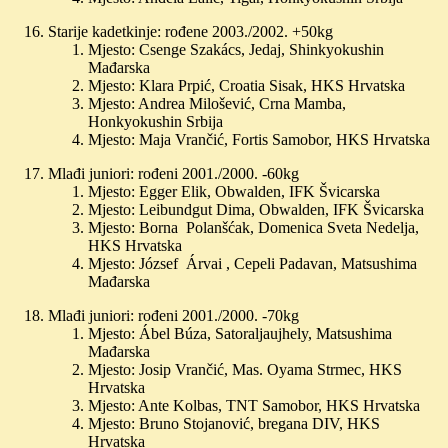
Starije kadetkinje: rođene 2003./2002. +50kg
Mjesto: Csenge Szakács, Jedaj, Shinkyokushin
Mađarska
Mjesto: Klara Prpić, Croatia Sisak, HKS Hrvatska
Mjesto: Andrea Milošević, Crna Mamba,
Honkyokushin Srbija
Mjesto: Maja Vrančić, Fortis Samobor, HKS Hrvatska
Mlađi juniori: rođeni 2001./2000. -60kg
Mjesto: Egger Elik, Obwalden, IFK Švicarska
Mjesto: Leibundgut Dima, Obwalden, IFK Švicarska
Mjesto: Borna Polanšćak, Domenica Sveta Nedelja,
HKS Hrvatska
Mjesto: József Árvai , Cepeli Padavan, Matsushima
Mađarska
Mlađi juniori: rođeni 2001./2000. -70kg
Mjesto: Ábel Búza, Satoraljaujhely, Matsushima
Mađarska
Mjesto: Josip Vrančić, Mas. Oyama Strmec, HKS
Hrvatska
Mjesto: Ante Kolbas, TNT Samobor, HKS Hrvatska
Mjesto: Bruno Stojanović, bregana DIV, HKS
Hrvatska