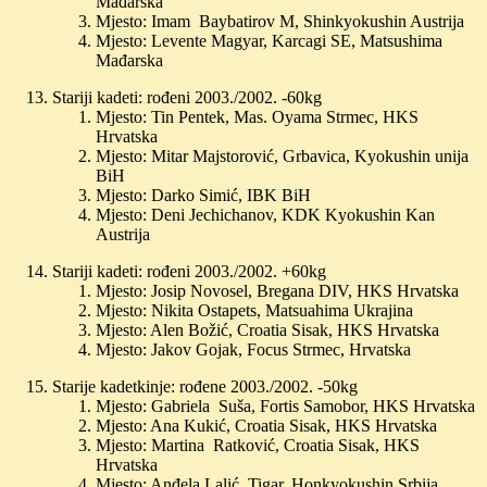
Mađarska
Mjesto: Imam Baybatirov M, Shinkyokushin Austrija
Mjesto: Levente Magyar, Karcagi SE, Matsushima
Mađarska
Stariji kadeti: rođeni 2003./2002. -60kg
Mjesto: Tin Pentek, Mas. Oyama Strmec, HKS
Hrvatska
Mjesto: Mitar Majstorović, Grbavica, Kyokushin unija
BiH
Mjesto: Darko Simić, IBK BiH
Mjesto: Deni Jechichanov, KDK Kyokushin Kan
Austrija
Stariji kadeti: rođeni 2003./2002. +60kg
Mjesto: Josip Novosel, Bregana DIV, HKS Hrvatska
Mjesto: Nikita Ostapets, Matsuahima Ukrajina
Mjesto: Alen Božić, Croatia Sisak, HKS Hrvatska
Mjesto: Jakov Gojak, Focus Strmec, Hrvatska
Starije kadetkinje: rođene 2003./2002. -50kg
Mjesto: Gabriela Suša, Fortis Samobor, HKS Hrvatska
Mjesto: Ana Kukić, Croatia Sisak, HKS Hrvatska
Mjesto: Martina Ratković, Croatia Sisak, HKS
Hrvatska
Mjesto: Anđela Lalić, Tigar, Honkyokushin Srbija