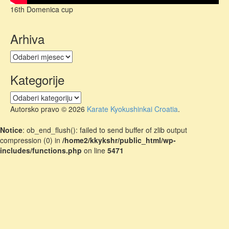
16th Domenica cup
Arhiva
Arhiva
Kategorije
Kategorije
Autorsko pravo © 2026
Karate Kyokushinkai Croatia
.
Notice
: ob_end_flush(): failed to send buffer of zlib output
compression (0) in
/home2/kkykshr/public_html/wp-
includes/functions.php
on line
5471