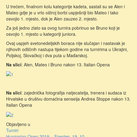
U trećem, finalnom kolu kategorije kadeta, sastali su se Alen i
Mateo gdje je u vrlo oštroj borbi uspješniji bio Mateo i tako
osvojio 1. mjesto, dok je Alen zauzeo 2. mjesto.
Za još jedno zlato sa ovog turnira pobrinuo se Bruno koji je
osvojio 1. mjesto u kategoriji juniora.
Ovaj uspjeh svetonedeljskih boraca nije slučajan i nastavak je
njihovih odličnih nastupa tijekom godine na turnirima u Ukrajini,
Poljskoj, Slovačkoj i dva puta u Mađarskoj.
Na slici
: Alen, Mateo i Bruno nakon 13. Italian Opena
Na slici
: zajednička fotografija natjecatelja, trenera i sudaca iz
Hrvatske u društvu domaćina senseija Andrea Stoppe nakon 13.
Italian Opena
Objavljeno u
Turniri
Hungarian Open 2019 – Szentes, 19. 10.