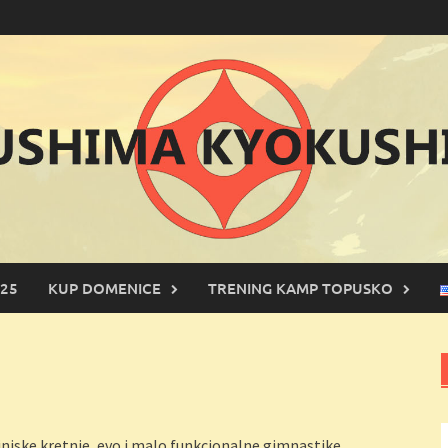
25
KUP DOMENICE
TRENING KAMP TOPUSKO
injske kretnje, evo i malo funkcionalne gimnastike.