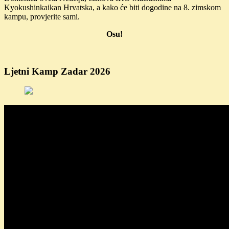
Kyokushinkaikan Hrvatska, a kako će biti dogodine na 8. zimskom
kampu, provjerite sami.
Osu!
Ljetni Kamp Zadar 2026