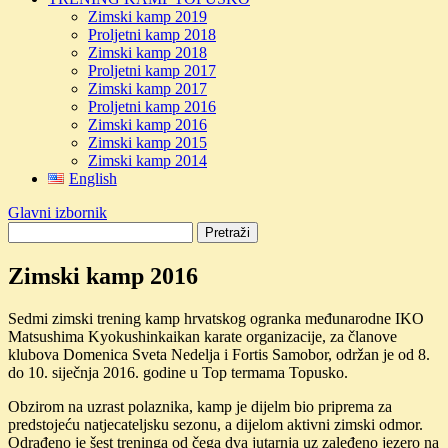
Zimski kamp 2019
Proljetni kamp 2018
Zimski kamp 2018
Proljetni kamp 2017
Zimski kamp 2017
Proljetni kamp 2016
Zimski kamp 2016
Zimski kamp 2015
Zimski kamp 2014
English
Glavni izbornik
Zimski kamp 2016
Sedmi zimski trening kamp hrvatskog ogranka međunarodne IKO
Matsushima Kyokushinkaikan karate organizacije, za članove
klubova Domenica Sveta Nedelja i Fortis Samobor, održan je od 8.
do 10. siječnja 2016. godine u Top termama Topusko.
Obzirom na uzrast polaznika, kamp je dijelm bio priprema za
predstojeću natjecateljsku sezonu, a dijelom aktivni zimski odmor.
Odrađeno je šest treninga od čega dva jutarnja uz zaleđeno jezero na