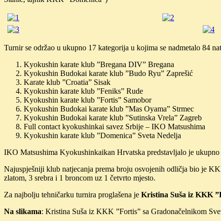
Turnir se održao u ukupno 17 kategorija u kojima se nadmetalo 84 natj
Kyokushin karate klub ”Bregana DIV” Bregana
Kyokushin Budokai karate klub ”Budo Ryu” Zaprešić
Karate klub ”Croatia” Sisak
Kyokushin karate klub ”Feniks” Rude
Kyokushin karate klub ”Fortis” Samobor
Kyokushin Budokai karate klub ”Mas Oyama” Strmec
Kyokushin Budokai karate klub ”Sutinska Vrela” Zagreb
Full contact kyokushinkai savez Srbije – IKO Matsushima
Kyokushin karate klub ”Domenica” Sveta Nedelja
IKO Matsushima Kyokushinkaikan Hrvatska predstavljalo je ukupno 2
Najuspješniji klub natjecanja prema broju osvojenih odličja bio je K
zlatom, 3 srebra i 1 broncom uz 1 četvrto mjesto.
Za najbolju tehničarku turnira proglašena je
Kristina Suša iz KKK 
Na slikama
: Kristina Suša iz KKK ”Fortis” sa Gradonačelnikom Sve