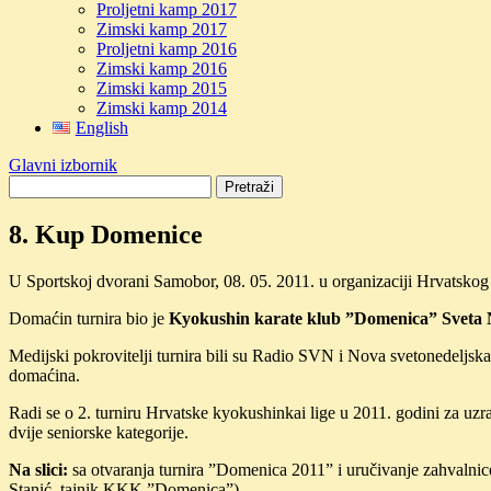
Proljetni kamp 2017
Zimski kamp 2017
Proljetni kamp 2016
Zimski kamp 2016
Zimski kamp 2015
Zimski kamp 2014
English
Glavni izbornik
8. Kup Domenice
U Sportskoj dvorani Samobor, 08. 05. 2011. u organizaciji Hrvatsko
Domaćin turnira bio je
Kyokushin karate klub ”Domenica” Sveta 
Medijski pokrovitelji turnira bili su Radio SVN i Nova svetonedeljska
domaćina.
Radi se o 2. turniru Hrvatske kyokushinkai lige u 2011. godini za uzr
dvije seniorske kategorije.
Na slici:
sa otvaranja turnira ”Domenica 2011” i uručivanje zahvalnic
Stanić, tajnik KKK ”Domenica”)