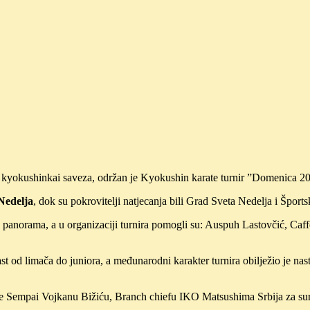
g kyokushinkai saveza, održan je Kyokushin karate turnir ”Domenica 2
Nedelja
, dok su pokrovitelji natjecanja bili Grad Sveta Nedelja i Šport
 panorama, a u organizaciji turnira pomogli su: Auspuh Lastovčić, Caffe 
ast od limača do juniora, a međunarodni karakter turnira obilježio je 
e Sempai Vojkanu Bižiću, Branch chiefu IKO Matsushima Srbija za sura