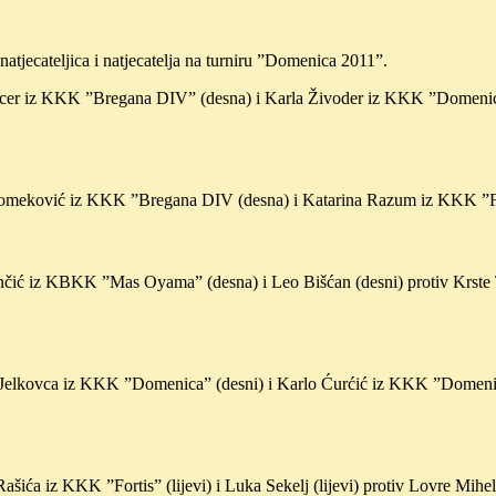
natjecateljica i natjecatelja na turniru ”Domenica 2011”.
ajcer iz KKK ”Bregana DIV” (desna) i Karla Živoder iz KKK ”Domenica”
e Tomeković iz KKK ”Bregana DIV (desna) i Katarina Razum iz KKK ”Fo
ančić iz KBKK ”Mas Oyama” (desna) i Leo Bišćan (desni) protiv Krste T
a Jelkovca iz KKK ”Domenica” (desni) i Karlo Ćurćić iz KKK ”Domenic
ića iz KKK ”Fortis” (lijevi) i Luka Sekelj (lijevi) protiv Lovre Mihel