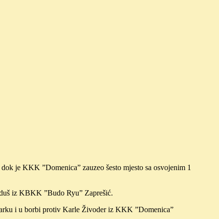
esta, dok je KKK ”Domenica” zauzeo šesto mjesto sa osvojenim 1
geduš iz KBKK ”Budo Ryu” Zaprešić.
čarku i u borbi protiv Karle Živoder iz KKK ”Domenica”