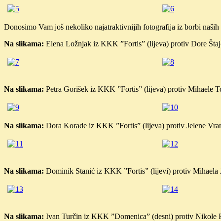
Donosimo Vam još nekoliko najatraktivnijih fotografija iz borbi naših 
Na slikama:
Elena Ložnjak iz KKK ”Fortis” (lijeva) protiv Dore Št
Na slikama:
Petra Gorišek iz KKK ”Fortis” (lijeva) protiv Mihael
Na slikama:
Dora Korade iz KKK ”Fortis” (lijeva) protiv Jelene Vr
Na slikama:
Dominik Stanić iz KKK ”Fortis” (lijevi) protiv Mihael
Na slikama:
Ivan Turčin iz KKK ”Domenica” (desni) protiv Nikole Raš