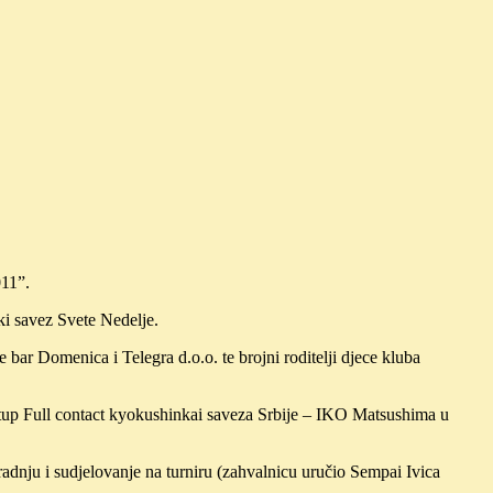
011”.
ski savez Svete Nedelje.
bar Domenica i Telegra d.o.o. te brojni roditelji djece kluba
nastup Full contact kyokushinkai saveza Srbije – IKO Matsushima u
dnju i sudjelovanje na turniru (zahvalnicu uručio Sempai Ivica