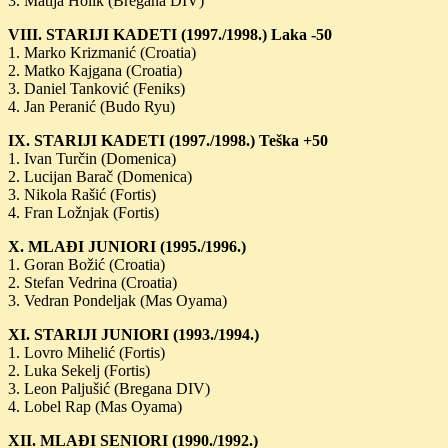
3. Matija Holik (Bregana DIV)
VIII. STARIJI KADETI (1997./1998.) Laka -50
1. Marko Krizmanić (Croatia)
2. Matko Kajgana (Croatia)
3. Daniel Tanković (Feniks)
4. Jan Peranić (Budo Ryu)
IX. STARIJI KADETI (1997./1998.) Teška +50
1. Ivan Turčin (Domenica)
2. Lucijan Barač (Domenica)
3. Nikola Rašić (Fortis)
4. Fran Ložnjak (Fortis)
X. MLAĐI JUNIORI (1995./1996.)
1. Goran Božić (Croatia)
2. Stefan Vedrina (Croatia)
3. Vedran Pondeljak (Mas Oyama)
XI. STARIJI JUNIORI (1993./1994.)
1. Lovro Mihelić (Fortis)
2. Luka Sekelj (Fortis)
3. Leon Paljušić (Bregana DIV)
4. Lobel Rap (Mas Oyama)
XII. MLAĐI SENIORI (1990./1992.)