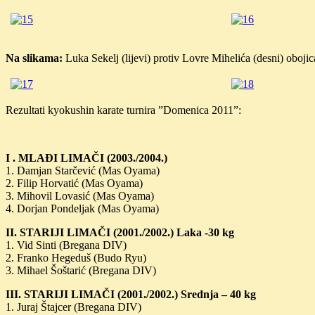
Na slikama:
Luka Sekelj (lijevi) protiv Lovre Mihelića (desni) oboj
Rezultati kyokushin karate turnira ”Domenica 2011”:
I . MLAĐI LIMAČI (2003./2004.)
1. Damjan Starčević (Mas Oyama)
2. Filip Horvatić (Mas Oyama)
3. Mihovil Lovasić (Mas Oyama)
4. Dorjan Pondeljak (Mas Oyama)
II. STARIJI LIMAČI (2001./2002.) Laka
-30 kg
1. Vid Sinti (Bregana DIV)
2. Franko Hegeduš (Budo Ryu)
3. Mihael Šoštarić (Bregana DIV)
III. STARIJI LIMAČI (2001./2002.) Srednja – 40 kg
1. Juraj Štajcer (Bregana DIV)