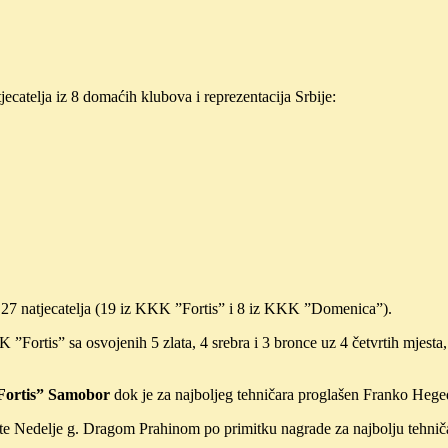
ecatelja iz 8 domaćih klubova i reprezentacija Srbije:
7 natjecatelja (19 iz KKK ”Fortis” i 8 iz KKK ”Domenica”).
KK ”Fortis” sa osvojenih 5 zlata, 4 srebra i 3 bronce uz 4 četvrtih mj
”Fortis” Samobor
dok je za najboljeg tehničara proglašen Franko He
te Nedelje g. Dragom Prahinom po primitku nagrade za najbolju tehni