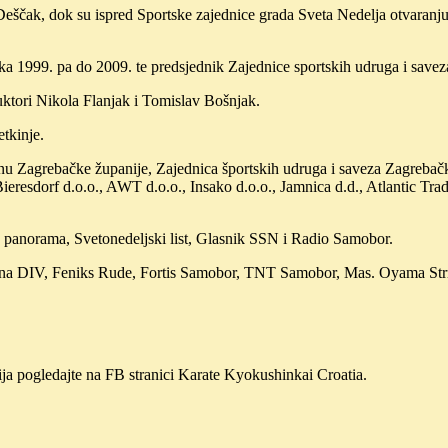
Deščak, dok su ispred Sportske zajednice grada Sveta Nedelja otvaranj
a 1999. pa do 2009. te predsjednik Zajednice sportskih udruga i save
uktori Nikola Flanjak i Tomislav Bošnjak.
tkinje.
cinu Zagrebačke županije, Zajednica športskih udruga i saveza Zagrebačk
Bieresdorf d.o.o., AWT d.o.o., Insako d.o.o., Jamnica d.d., Atlantic T
a panorama, Svetonedeljski list, Glasnik SSN i Radio Samobor.
egana DIV, Feniks Rude, Fortis Samobor, TNT Samobor, Mas. Oyama St
ja pogledajte na FB stranici Karate Kyokushinkai Croatia.