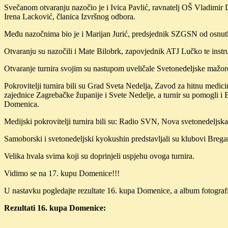
Svečanom otvaranju nazočio je i Ivica Pavlić, ravnatelj OŠ Vladimir 
Irena Lacković, članica Izvršnog odbora.
Među nazočnima bio je i Marijan Jurić, predsjednik SZGSN od osnutk
Otvaranju su nazočili i Mate Bilobrk, zapovjednik ATJ Lučko te instr
Otvaranje turnira svojim su nastupom uveličale Svetonedeljske mažore
Pokrovitelji turnira bili su Grad Sveta Nedelja, Zavod za hitnu medi
zajednice Zagrebačke županije i Svete Nedelje, a turnir su pomogli i 
Domenica.
Medijski pokrovitelji turnira bili su: Radio SVN, Nova svetonedeljsk
Samoborski i svetonedeljski kyokushin predstavljali su klubovi Br
Velika hvala svima koji su doprinjeli uspjehu ovoga turnira.
Vidimo se na 17. kupu Domenice!!!
U nastavku pogledajte rezultate 16. kupa Domenice, a album fotografi
Rezultati 16. kupa Domenice: