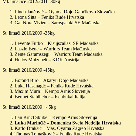
Ml. limačice 2012/2011 -30kg
Linda Jančović – Oyama Dojo Gabčikovo Slovačka
Leona Sitta – Feniks Rude Hrvatska
Gal Nora Vivien – Sarospataki SE Mađarska
St. limači 2010/2009 -35kg
Levente Furko – Kisujszallasi SE Mađarska
Laszlo Bene – Warriors Team Mađarska
Zente Garamszegi – Warriors Team Mađarska
Helios Muizebelt – KDK Austrija
St. limači 2010/2009 -45kg
Botond Biro – Akaryu Dojo Mađarska
Luka Hasanagić – Feniks Rude Hrvatska
Maxim Murn – Kempo Arnis Slovenija
Bennet Stahlheber – Kenbukai Italija
St. limači 2010/2009 +45kg
Lan Kincl Skube – Kempo Arnis Slovenija
Luka Marinčić – Domenica Sveta Nedelja Hrvatska
Karlo Drakšić – Mas. Oyama Zagreb Hrvatska
Thomas Tomašković – Feniks Rude Hrvatska