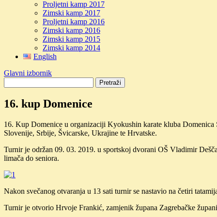
Proljetni kamp 2017
Zimski kamp 2017
Proljetni kamp 2016
Zimski kamp 2016
Zimski kamp 2015
Zimski kamp 2014
English
Glavni izbornik
16. kup Domenice
16. Kup Domenice u organizaciji Kyokushin karate kluba Domenica Sve
Slovenije, Srbije, Švicarske, Ukrajine te Hrvatske.
Turnir je održan 09. 03. 2019. u sportskoj dvorani OŠ Vladimir Deščak
limača do seniora.
Nakon svečanog otvaranja u 13 sati turnir se nastavio na četiri tatamij
Turnir je otvorio Hrvoje Frankić, zamjenik župana Zagrebačke župani