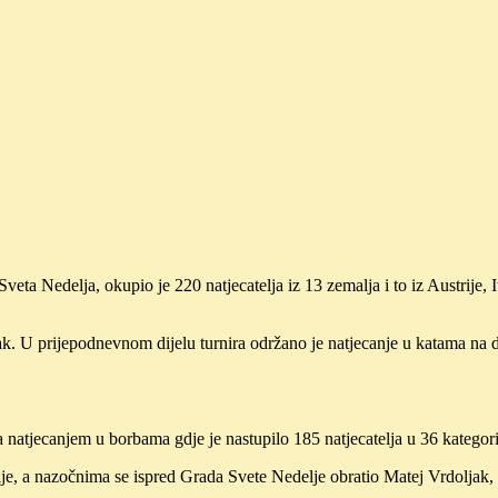
ta Nedelja, okupio je 220 natjecatelja iz 13 zemalja i to iz Austrije,
. U prijepodnevnom dijelu turnira održano je natjecanje u katama na dva
a natjecanjem u borbama gdje je nastupilo 185 natjecatelja u 36 kategori
je, a nazočnima se ispred Grada Svete Nedelje obratio Matej Vrdoljak,