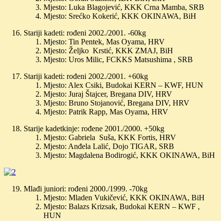
Mjesto: Luka Blagojević, KKK Crna Mamba, SRB
Mjesto: Srećko Kokerić, KKK OKINAWA, BiH
Stariji kadeti: rođeni 2002./2001. -60kg
Mjesto: Tin Pentek, Mas Oyama, HRV
Mjesto: Željko Krstić, KKK ZMAJ, BiH
Mjesto: Uros Milic, FCKKS Matsushima , SRB
Stariji kadeti: rođeni 2002./2001. +60kg
Mjesto: Alex Csiki, Budokai KERN – KWF, HUN
Mjesto: Juraj Štajcer, Bregana DIV, HRV
Mjesto: Bruno Stojanović, Bregana DIV, HRV
Mjesto: Patrik Rapp, Mas Oyama, HRV
Starije kadetkinje: rođene 2001./2000. +50kg
Mjesto: Gabriela Suša, KKK Fortis, HRV
Mjesto: Anđela Lalić, Dojo TIGAR, SRB
Mjesto: Magdalena Bodirogić, KKK OKINAWA, BiH
Mlađi juniori: rođeni 2000./1999. -70kg
Mjesto: Mladen Vukičević, KKK OKINAWA, BiH
Mjesto: Balazs Krizsak, Budokai KERN – KWF ,
HUN