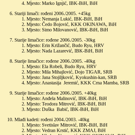
Mjesto: Marko Ignjić, IBK-BiH, BiH
Stariji limači: rođeni 2006./2005. +45kg
Mjesto: Nemanja Lukić, IBK-BiH, BiH
Mjesto: Čedo Bojović, KKK OKINAWA, BiH
Mjesto: Simo Milovanović, IBK-BiH, BiH
Starije limačice: rođene 2006./2005. -30kg
Mjesto: Erin Križančić, Budo Ryu, HRV
Mjesto: Nada Lazarević, IBK-BiH, BiH
Starije limačice: rođene 2006./2005. -40kg
Mjesto: Ela Robeli, Budo Ryu, HRV
Mjesto: Mila Mihajlović, Dojo TIGAR, SRB
Mjesto: Jana Stojiljković, Kyokushin-kan, SRB
Mjesto: Anastasija Jeremić, KKK Crna Mamba, SRB
Starije limačice: rođene 2006./2005. +40kg
Mjesto: Anđela Malinović, IBK-BiH, BiH
Mjesto: Teodora Mitrović, IBK-BiH, BiH
Mjesto: Duška Babić, IBK-BiH, BiH
Mlađi kadeti: rođeni 2004./2003. -40kg
Mjesto: Svetislav Mitrović, IBK-BiH, BiH
Mjesto: Vedran Krstić, KKK ZMAJ, BiH