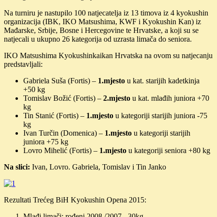
Na turniru je nastupilo 100 natjecatelja iz 13 timova iz 4 kyokushin
organizacija (IBK, IKO Matsushima, KWF i Kyokushin Kan) iz
Mađarske, Srbije, Bosne i Hercegovine te Hrvatske, a koji su se
natjecali u ukupno 26 kategorija od uzrasta limača do seniora.
IKO Matsushima Kyokushinkaikan Hrvatska na ovom su natjecanju
predstavljali:
Gabriela Suša (Fortis) –
1.mjesto
u kat. starijih kadetkinja
+50 kg
Tomislav Božić (Fortis) –
2.mjesto
u kat. mlađih juniora +70
kg
Tin Stanić (Fortis) –
1.mjesto
u kategoriji starijih juniora -75
kg
Ivan Turčin (Domenica) –
1.mjesto
u kategoriji starijih
juniora +75 kg
Lovro Mihelić (Fortis) –
1.mjesto
u kategoriji seniora +80 kg
Na slici:
Ivan, Lovro. Gabriela, Tomislav i Tin Janko
Rezultati Trećeg BiH Kyokushin Opena 2015:
Mlađi limači: rođeni 2008./2007. -30kg