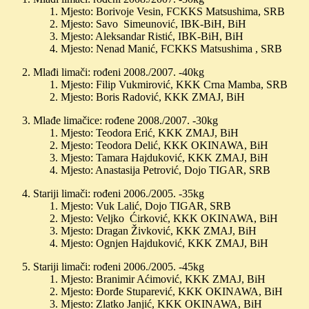
Mjesto: Borivoje Vesin, FCKKS Matsushima, SRB
Mjesto: Savo Simeunović, IBK-BiH, BiH
Mjesto: Aleksandar Ristić, IBK-BiH, BiH
Mjesto: Nenad Manić, FCKKS Matsushima , SRB
Mlađi limači: rođeni 2008./2007. -40kg
Mjesto: Filip Vukmirović, KKK Crna Mamba, SRB
Mjesto: Boris Radović, KKK ZMAJ, BiH
Mlađe limačice: rođene 2008./2007. -30kg
Mjesto: Teodora Erić, KKK ZMAJ, BiH
Mjesto: Teodora Delić, KKK OKINAWA, BiH
Mjesto: Tamara Hajduković, KKK ZMAJ, BiH
Mjesto: Anastasija Petrović, Dojo TIGAR, SRB
Stariji limači: rođeni 2006./2005. -35kg
Mjesto: Vuk Lalić, Dojo TIGAR, SRB
Mjesto: Veljko Ćirković, KKK OKINAWA, BiH
Mjesto: Dragan Živković, KKK ZMAJ, BiH
Mjesto: Ognjen Hajduković, KKK ZMAJ, BiH
Stariji limači: rođeni 2006./2005. -45kg
Mjesto: Branimir Aćimović, KKK ZMAJ, BiH
Mjesto: Đorđe Stuparević, KKK OKINAWA, BiH
Mjesto: Zlatko Janjić, KKK OKINAWA, BiH