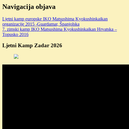
Navigacija objava
Ljetni kamp europske IKO Matsushima Kyokushinkaikan
organizacije 2015 -Guardamar, Španjolska
7. zimski kamp IKO Matsushima Kyokushinkaikan Hrvatska –
Topusko 2016
Ljetni Kamp Zadar 2026