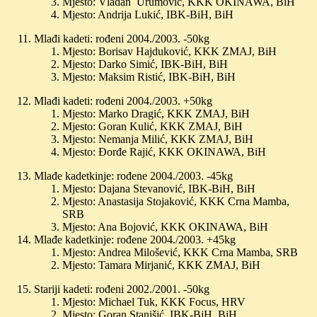
Mjesto: Vladan Urumović, KKK OKINAWA, BiH
Mjesto: Andrija Lukić, IBK-BiH, BiH
Mlađi kadeti: rođeni 2004./2003. -50kg
Mjesto: Borisav Hajduković, KKK ZMAJ, BiH
Mjesto: Darko Simić, IBK-BiH, BiH
Mjesto: Maksim Ristić, IBK-BiH, BiH
Mlađi kadeti: rođeni 2004./2003. +50kg
Mjesto: Marko Dragić, KKK ZMAJ, BiH
Mjesto: Goran Kulić, KKK ZMAJ, BiH
Mjesto: Nemanja Milić, KKK ZMAJ, BiH
Mjesto: Đorđe Rajić, KKK OKINAWA, BiH
Mlađe kadetkinje: rođene 2004./2003. -45kg
Mjesto: Dajana Stevanović, IBK-BiH, BiH
Mjesto: Anastasija Stojaković, KKK Crna Mamba,
SRB
Mjesto: Ana Bojović, KKK OKINAWA, BiH
Mlađe kadetkinje: rođene 2004./2003. +45kg
Mjesto: Andrea Milošević, KKK Crna Mamba, SRB
Mjesto: Tamara Mirjanić, KKK ZMAJ, BiH
Stariji kadeti: rođeni 2002./2001. -50kg
Mjesto: Michael Tuk, KKK Focus, HRV
Mjesto: Goran Stanišić, IBK-BiH, BiH