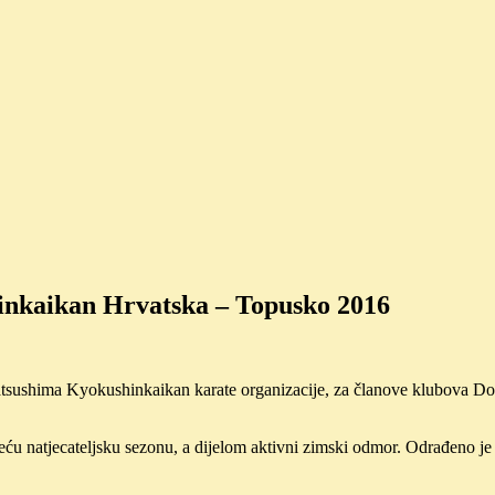
nkaikan Hrvatska – Topusko 2016
shima Kyokushinkaikan karate organizacije, za članove klubova Dome
ću natjecateljsku sezonu, a dijelom aktivni zimski odmor. Odrađeno je š