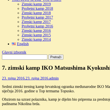
Zimski kamp 2019
Proljetni kamp 2018
Zimski kamp 2018
Proljetni kamp 2017
Zimski kamp 2017
Proljetni kamp 2016
Zimski kamp 2016
Zimski kamp 2015
Zimski kamp 2014
English
Glavni izbornik
7. zimski kamp IKO Matsushima Kyokushi
23. rujna 2016.
23. rujna 2016.
admin
Sedmi zimski trening kamp hrvatskog ogranka međunarodne IKO Matsu
siječnja 2016. godine u Top termama Topusko.
Obzirom na uzrast polaznika, kamp je dijelm bio priprema za predstoje
padinama Nikolina brda.