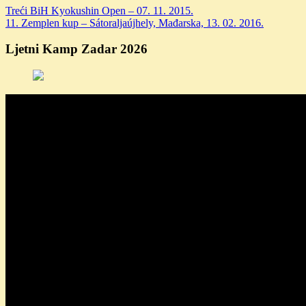
Treći BiH Kyokushin Open – 07. 11. 2015.
11. Zemplen kup – Sátoraljaújhely, Mađarska, 13. 02. 2016.
Ljetni Kamp Zadar 2026