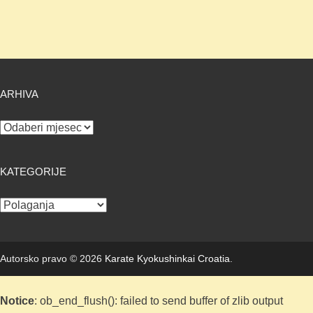
ARHIVA
Arhiva
KATEGORIJE
Kategorije
Autorsko pravo © 2026
Karate Kyokushinkai Croatia
.
Notice
: ob_end_flush(): failed to send buffer of zlib output