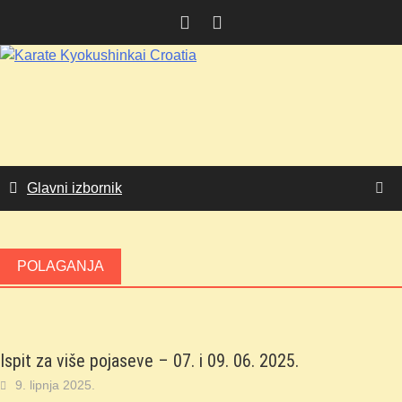
Skoči
do
sadržaja
Glavni izbornik
POLAGANJA
Ispit za više pojaseve – 07. i 09. 06. 2025.
9. lipnja 2025.