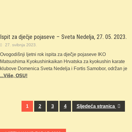
Ispit za dječje pojaseve – Sveta Nedelja, 27. 05. 2023.
27. svibnja 2023.
Ovogodišnji ljetni rok ispita za dječje pojaseve IKO
Matsushima Kyokushinkaikan Hrvatska za kyokushin karate
klubove Domenica Sveta Nedelja i Fortis Samobor, održan je
...Više, OSU!
Navigacija
1
2
3
4
Sljedeća stranica
za
objave