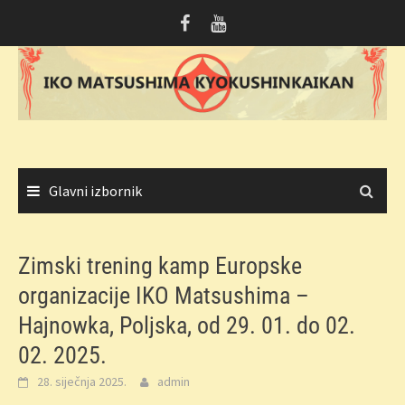
Skoči
do
sadržaja
Glavni izbornik
Zimski trening kamp Europske
organizacije IKO Matsushima –
Hajnowka, Poljska, od 29. 01. do 02.
02. 2025.
28. siječnja 2025.
admin