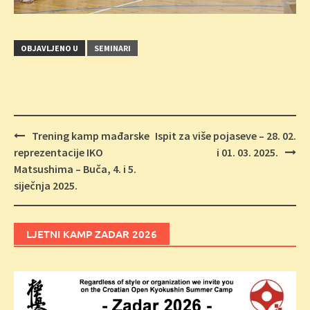
OBJAVLJENO U
SEMINARI
Navigacija
Trening kamp mađarske
Ispit za više pojaseve – 28. 02.
objava
reprezentacije IKO
i 01. 03. 2025.
Matsushima – Buča, 4. i 5.
siječnja 2025.
LJETNI KAMP ZADAR 2026