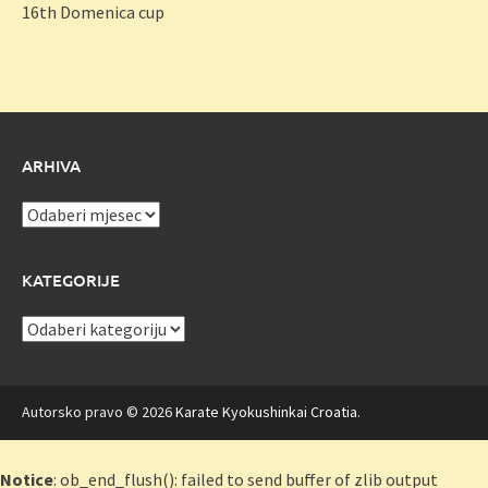
16th Domenica cup
ARHIVA
Arhiva
KATEGORIJE
Kategorije
Autorsko pravo © 2026
Karate Kyokushinkai Croatia
.
Notice
: ob_end_flush(): failed to send buffer of zlib output