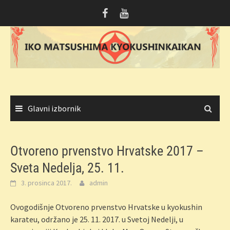
Skoči
do
sadržaja
Glavni izbornik
Otvoreno prvenstvo Hrvatske 2017 –
Sveta Nedelja, 25. 11.
3. prosinca 2017.
admin
Ovogodišnje Otvoreno prvenstvo Hrvatske u kyokushin
karateu, održano je 25. 11. 2017. u Svetoj Nedelji, u