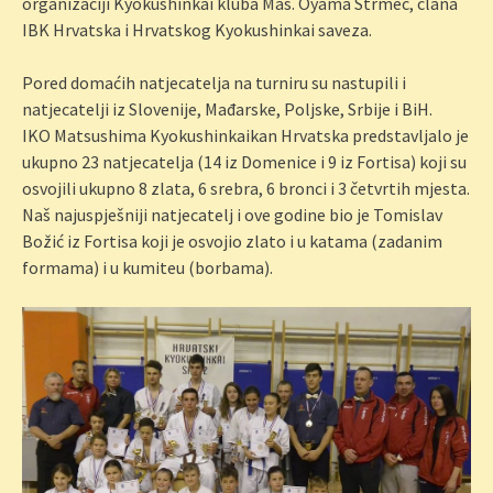
organizaciji Kyokushinkai kluba Mas. Oyama Strmec, člana
IBK Hrvatska i Hrvatskog Kyokushinkai saveza.
Pored domaćih natjecatelja na turniru su nastupili i
natjecatelji iz Slovenije, Mađarske, Poljske, Srbije i BiH.
IKO Matsushima Kyokushinkaikan Hrvatska predstavljalo je
ukupno 23 natjecatelja (14 iz Domenice i 9 iz Fortisa) koji su
osvojili ukupno 8 zlata, 6 srebra, 6 bronci i 3 četvrtih mjesta.
Naš najuspješniji natjecatelj i ove godine bio je Tomislav
Božić iz Fortisa koji je osvojio zlato i u katama (zadanim
formama) i u kumiteu (borbama).