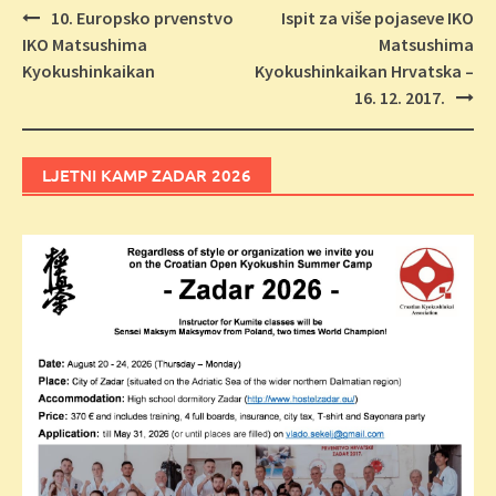
Navigacija
10. Europsko prvenstvo
Ispit za više pojaseve IKO
objava
IKO Matsushima
Matsushima
Kyokushinkaikan
Kyokushinkaikan Hrvatska –
16. 12. 2017.
LJETNI KAMP ZADAR 2026