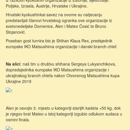
iz različitih kyokushin organizacije iz Estonije, Bjelorusije,
Poljske, Izraela, Austrije, Hrvatske i Ukrajine.
Hrvatski kyokushinkai savez na ovome su natjecanju
predstavljali članovi hrvatskog ogranka ove organizacije iz
svetonedeljske Domenice, Alen i Mateo Ćosić te Bruno
Stojanović.
Poseban gost turnira bio je Shihan Klaus Rex, predsjednik
europske IKO Matsushima organizacije i danski branch chief.
Na slici
: naš tim u društvu shihana Sergeya Lukyanchikova,
dopredsjednika europske IKO Matsushima organizacije i
ukrajinskog branch chiefa nakon Otvorenog Matsushima kupa
Ukrajine 2019
Alen je osvojio 3. mjesto u kategoriji starijih kadeta +50 kg, dok
je njegov brat Mateo u istoj kategoriji izgubio odlukom sudaca u
osmini finala.