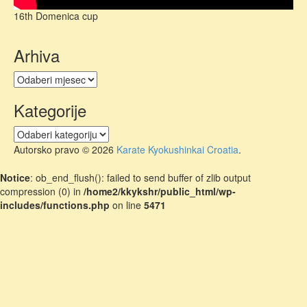
16th Domenica cup
Arhiva
Arhiva
Kategorije
Kategorije
Autorsko pravo © 2026
Karate Kyokushinkai Croatia
.
Notice
: ob_end_flush(): failed to send buffer of zlib output
compression (0) in
/home2/kkykshr/public_html/wp-
includes/functions.php
on line
5471