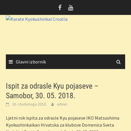
Skoči
do
sadržaja
Glavni izbornik
Ispit za odrasle Kyu pojaseve –
Samobor, 30. 05. 2018.
26. studenoga 2018.
admin
Ljetni rok ispita za odrasle Kyu pojaseve IKO Matsushima
Kyokushinkaikan Hrvatska za klubove Domenica Sveta