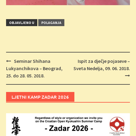
OBJAVLJENO U
POLAGANJA
Navigacija
Seminar Shihana
Ispit za dječje pojaseve –
objava
Lukyanchikova – Beograd,
Sveta Nedelja, 09. 06. 2018.
25. do 28. 05. 2018.
LJETNI KAMP ZADAR 2026