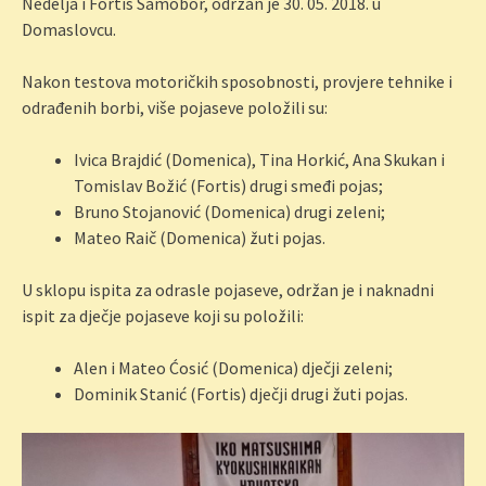
Nedelja i Fortis Samobor, održan je 30. 05. 2018. u
Domaslovcu.
Nakon testova motoričkih sposobnosti, provjere tehnike i
odrađenih borbi, više pojaseve položili su:
Ivica Brajdić (Domenica), Tina Horkić, Ana Skukan i
Tomislav Božić (Fortis) drugi smeđi pojas;
Bruno Stojanović (Domenica) drugi zeleni;
Mateo Raič (Domenica) žuti pojas.
U sklopu ispita za odrasle pojaseve, održan je i naknadni
ispit za dječje pojaseve koji su položili:
Alen i Mateo Ćosić (Domenica) dječji zeleni;
Dominik Stanić (Fortis) dječji drugi žuti pojas.