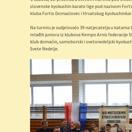
slovenske kyokushin karate lige pod nazivom Fort
kluba Fortis Domaslovec i Hrvatskog kyokushinkai 
Na turniru je sudjelovalo 39 natjecatelja u katama
mlađih juniora iz klubova Kempo Arnis federacije Slo
klub domaćin, samoborski i svetonedeljski kyokush
Svete Nedelje.