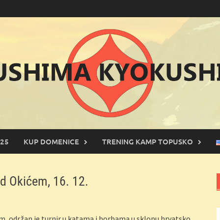
25
KUP DOMENICE
TRENING KAMP TOPUSKO
od Okićem, 16. 12.
m, održan je turnir u katama i borbama u sklopu hrvatsko