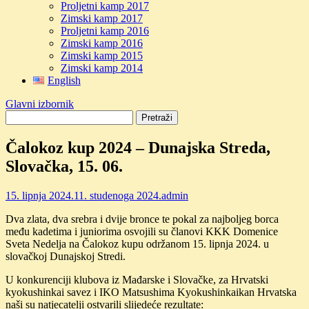
Proljetni kamp 2017
Zimski kamp 2017
Proljetni kamp 2016
Zimski kamp 2016
Zimski kamp 2015
Zimski kamp 2014
English
Glavni izbornik
Čalokoz kup 2024 – Dunajska Streda,
Slovačka, 15. 06.
15. lipnja 2024.
11. studenoga 2024.
admin
Dva zlata, dva srebra i dvije bronce te pokal za najboljeg borca
među kadetima i juniorima osvojili su članovi KKK Domenice
Sveta Nedelja na Čalokoz kupu održanom 15. lipnja 2024. u
slovačkoj Dunajskoj Stredi.
U konkurenciji klubova iz Mađarske i Slovačke, za Hrvatski
kyokushinkai savez i IKO Matsushima Kyokushinkaikan Hrvatska
naši su natjecatelji ostvarili slijedeće rezultate: