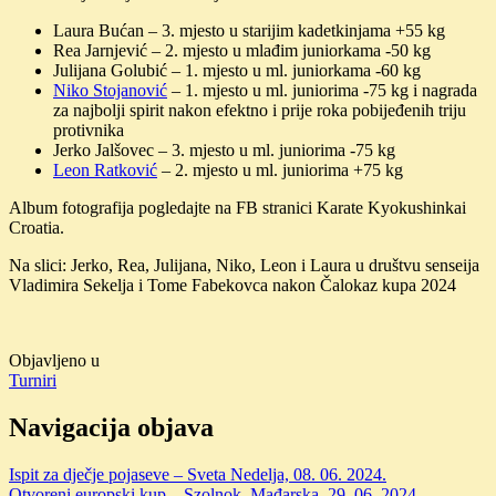
Laura Bućan – 3. mjesto u starijim kadetkinjama +55 kg
Rea Jarnjević – 2. mjesto u mlađim juniorkama -50 kg
Julijana Golubić – 1. mjesto u ml. juniorkama -60 kg
Niko Stojanović
– 1. mjesto u ml. juniorima -75 kg i nagrada
za najbolji spirit nakon efektno i prije roka pobijeđenih triju
protivnika
Jerko Jalšovec – 3. mjesto u ml. juniorima -75 kg
Leon Ratković
– 2. mjesto u ml. juniorima +75 kg
Album fotografija pogledajte na FB stranici Karate Kyokushinkai
Croatia.
Na slici: Jerko, Rea, Julijana, Niko, Leon i Laura u društvu senseija
Vladimira Sekelja i Tome Fabekovca nakon Čalokaz kupa 2024
Objavljeno u
Turniri
Navigacija objava
Ispit za dječje pojaseve – Sveta Nedelja, 08. 06. 2024.
Otvoreni europski kup – Szolnok, Mađarska, 29. 06. 2024.