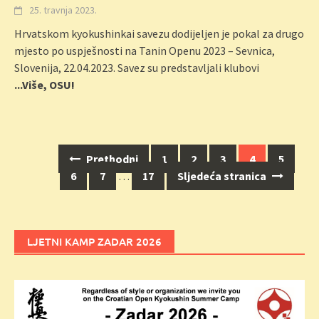
25. travnja 2023.
Hrvatskom kyokushinkai savezu dodijeljen je pokal za drugo
mjesto po uspješnosti na Tanin Openu 2023 – Sevnica,
Slovenija, 22.04.2023. Savez su predstavljali klubovi
...Više, OSU!
Navigacija
Prethodni
1
2
3
4
5
za
6
7
…
17
Sljedeća stranica
objave
LJETNI KAMP ZADAR 2026