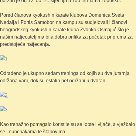
održan je od 12. do 14. siječnja u Top termama Topusko.
Pored članova kyokushin karate klubova Domenica Sveta
Nedalja i Fortis Samobor, na kampu su sudjelovali i članovi
beogradskog kyokushin karate kluba Zvonko Osmajlić što je
našim natjecateljima bila dobra prilika za početak priprema za
predstojeća natjecanja.
Odrađeno je ukupno sedam treninga od kojih su dva jutarnja
održana vani, dok su ostalih pet održani u dvorani.
Kao trenažno pomagalo koristile su se lopte i vijače, a vježbalo
se i nunchakama te štapovima.