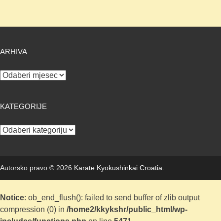
ARHIVA
Arhiva
KATEGORIJE
Kategorije
Autorsko pravo © 2026
Karate Kyokushinkai Croatia
.
Notice
: ob_end_flush(): failed to send buffer of zlib output
compression (0) in
/home2/kkykshr/public_html/wp-