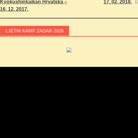
Kyokushinkaikan Hrvatska –
17. 02. 2018.
objava
16. 12. 2017.
LJETNI KAMP ZADAR 2026