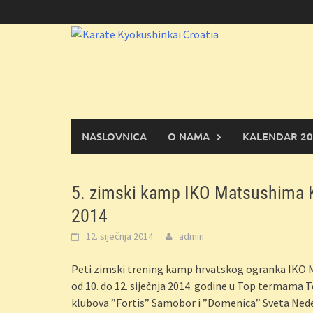
Skoči
do
sadržaja
NASLOVNICA
O NAMA
KALENDAR 20
5. zimski kamp IKO Matsushima 
2014
12. siječnja 2014.
admin
Peti zimski trening kamp hrvatskog ogranka IKO 
od 10. do 12. siječnja 2014. godine u Top termama 
klubova ”Fortis” Samobor i ”Domenica” Sveta Nede