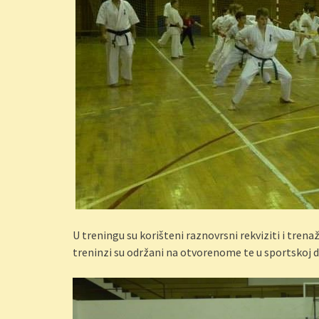
U treningu su korišteni raznovrsni rekviziti i trena
treninzi su održani na otvorenome te u sportskoj dv