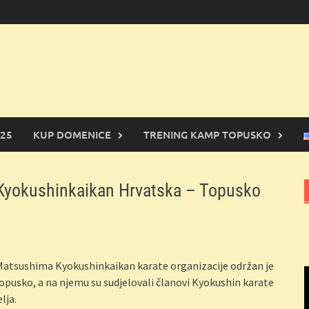
25
KUP DOMENICE
TRENING KAMP TOPUSKO
Kyokushinkaikan Hrvatska – Topusko
Matsushima Kyokushinkaikan karate organizacije održan je
Topusko, a na njemu su sudjelovali članovi Kyokushin karate
lja.