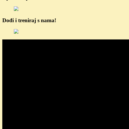
Dođi i treniraj s nama!