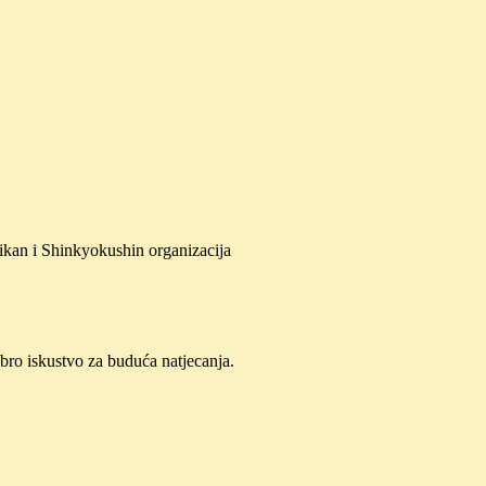
ikan i Shinkyokushin organizacija
obro iskustvo za buduća natjecanja.