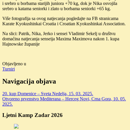
i srebro u borbama starijih juniora +70 kg, dok je Nika osvojila
srebro u katama seniorki i zlato u borbama seniorki +65 kg.
Više fotografija sa ovog natjecanja pogledajte na FB stranicama
Karate Kyokushinkai Croatia i Croatian Kyokushinkai Association.
Na slici: Patrik, Nika, Jerko i sensei Vladimir Sekelj u društvu
domaćina natjecanja senseija Maxima Maximova nakon 1. kupa
Hajnowske županije
Objavljeno u
Turniri
Navigacija objava
20. kup Domenice – Sveta Nedelja, 15. 03. 2025.
Otvoreno prvenstvo Mediterana – Herceg Novi, Crna Gora, 10. 05.
2025.
Ljetni Kamp Zadar 2026