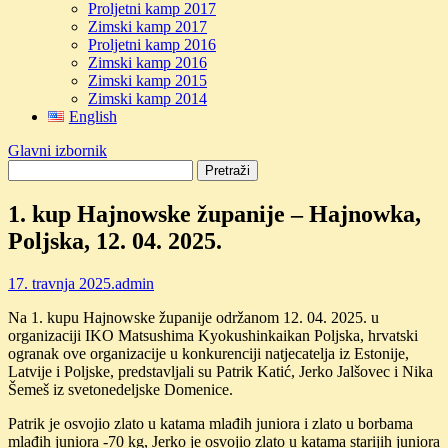
Proljetni kamp 2017
Zimski kamp 2017
Proljetni kamp 2016
Zimski kamp 2016
Zimski kamp 2015
Zimski kamp 2014
English
Glavni izbornik
1. kup Hajnowske županije – Hajnowka,
Poljska, 12. 04. 2025.
17. travnja 2025.
admin
Na 1. kupu Hajnowske županije održanom 12. 04. 2025. u
organizaciji IKO Matsushima Kyokushinkaikan Poljska, hrvatski
ogranak ove organizacije u konkurenciji natjecatelja iz Estonije,
Latvije i Poljske, predstavljali su Patrik Katić, Jerko Jalšovec i Nika
Šemeš iz svetonedeljske Domenice.
Patrik je osvojio zlato u katama mlađih juniora i zlato u borbama
mlađih juniora -70 kg, Jerko je osvojio zlato u katama starijih juniora