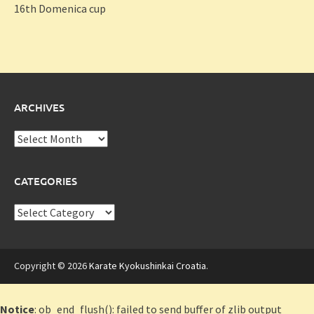
16th Domenica cup
ARCHIVES
Archives
CATEGORIES
Categories
Copyright © 2026
Karate Kyokushinkai Croatia
.
Notice
: ob_end_flush(): failed to send buffer of zlib output