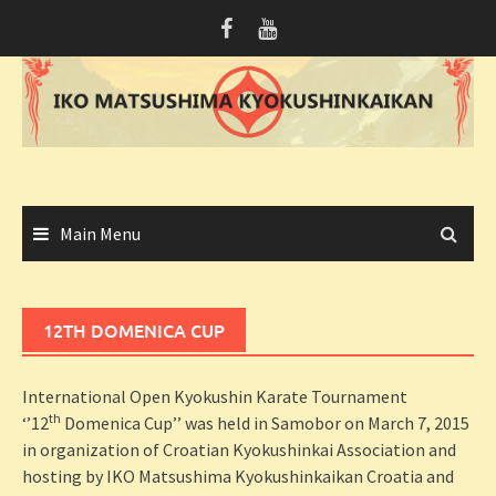
Skip
to
content
Main Menu
12TH DOMENICA CUP
International Open Kyokushin Karate Tournament
th
‘’12
Domenica Cup’’ was held in Samobor on March 7, 2015
in organization of Croatian Kyokushinkai Association and
hosting by IKO Matsushima Kyokushinkaikan Croatia and